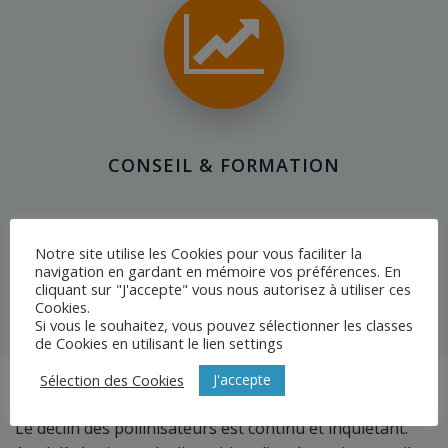
CONSEIL & FORMATION
Accompagnement de vos équipes : pilotage d’exploitation, stratégie
Notre site utilise les Cookies pour vous faciliter la
de commercialisation, plans de sélection, amélioration de vos
navigation en gardant en mémoire vos préférences. En
cliquant sur "J'accepte" vous nous autorisez à utiliser ces
procédures et pratiques sanitaires
Cookies.
Si vous le souhaitez, vous pouvez sélectionner les classes
de Cookies en utilisant le lien settings
J'accepte
Sélection des Cookies
Le déclin des pollinisateurs est continu et inquiétant.