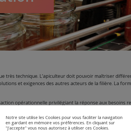
ue très technique. L’apiculteur doit pouvoir maîtriser différ
ions et exigences des autres acteurs de la filière. La format
-action opérationnelle privilégiant la réponse aux besoins 
es régionales sur nos principaux domaines d’expertise.
Notre site utilise les Cookies pour vous faciliter la navigation
iques d’une journée chacune que nous pouvons animer part
en gardant en mémoire vos préférences. En cliquant sur
"J'accepte" vous nous autorisez à utiliser ces Cookies.