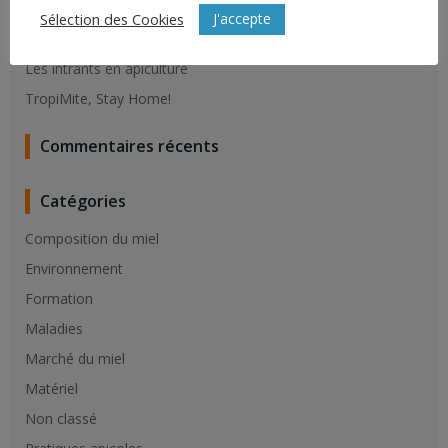
Résistance du varroa aux molécules de synthèse
J'accepte
Sélection des Cookies
Vaccination contre la loque Américaine
Les intrants en apiculture
TropiMite, Stay Home!
Commentaires récents
Catégories
Composition du miel
Environnement
Formation
Maladies
Marché du miel
Matériel
Non classé