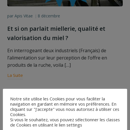
par
Apis Vitae
8 décembre
|
Et si on parlait miellerie, qualité et
valorisation du miel ?
En interrogeant deux industriels (Français) de
l’alimentation sur leur perception de l’offre en
produits de la ruche, voila […]
La Suite
Search
Notre site utilise les Cookies pour vous faciliter la
for:
navigation en gardant en mémoire vos préférences. En
cliquant sur "J'accepte" vous nous autorisez à utiliser ces
Articles récents
Cookies.
Si vous le souhaitez, vous pouvez sélectionner les classes
Sensibilité des Vétérinaires à l’apiculture
de Cookies en utilisant le lien settings