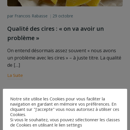
par
Francois Rabasse
29 octobre
|
Qualité des cires : « on va avoir un
problème »
On entend désormais assez souvent « nous avons
un problème avec les cires » – à juste titre. La qualité
de […]
La Suite
Search
Notre site utilise les Cookies pour vous faciliter la
for:
navigation en gardant en mémoire vos préférences. En
cliquant sur "J'accepte" vous nous autorisez à utiliser ces
Articles récents
Cookies.
Si vous le souhaitez, vous pouvez sélectionner les classes
Sensibilité des Vétérinaires à l’apiculture
de Cookies en utilisant le lien settings