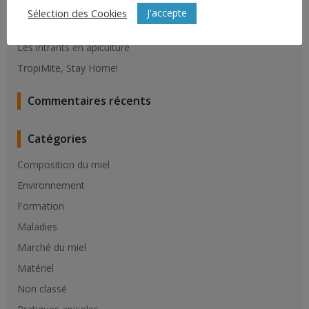
Résistance du varroa aux molécules de synthèse
J'accepte
Sélection des Cookies
Vaccination contre la loque Américaine
Les intrants en apiculture
TropiMite, Stay Home!
Commentaires récents
Catégories
Composition du miel
Environnement
Formation
Maladies
Marché du miel
Matériel
Non classé