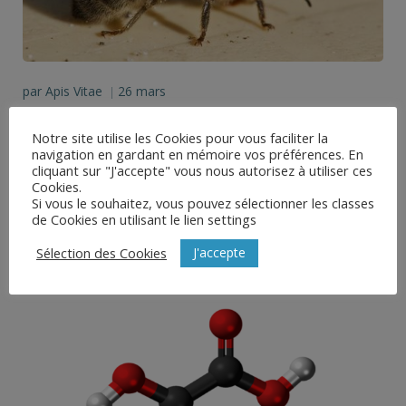
par
Apis Vitae
26 mars
|
Virus de l’abeille, ces méconnus
Notre site utilise les Cookies pour vous faciliter la
navigation en gardant en mémoire vos préférences. En
En apiculture il peut y avoir des écarts entre la
cliquant sur "J'accepte" vous nous autorisez à utiliser ces
Cookies.
perception d’un danger sanitaire et sa présence
Si vous le souhaitez, vous pouvez sélectionner les classes
dans […]
de Cookies en utilisant le lien settings
La Suite
J'accepte
Sélection des Cookies