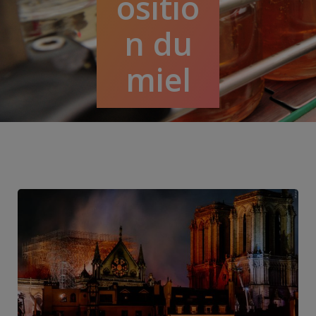
ositio
n du
miel