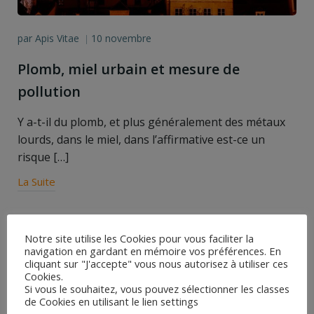
par
Apis Vitae
10 novembre
|
Plomb, miel urbain et mesure de
pollution
Y a-t-il du plomb, et plus généralement des métaux
lourds, dans le miel, dans l’affirmative est-ce un
risque […]
La Suite
Search
Notre site utilise les Cookies pour vous faciliter la
for:
navigation en gardant en mémoire vos préférences. En
cliquant sur "J'accepte" vous nous autorisez à utiliser ces
Articles récents
Cookies.
Si vous le souhaitez, vous pouvez sélectionner les classes
Sensibilité des Vétérinaires à l’apiculture
de Cookies en utilisant le lien settings