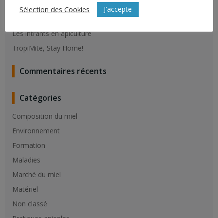
Résistance du varroa aux molécules de synthèse
J'accepte
Sélection des Cookies
Vaccination contre la loque Américaine
Les intrants en apiculture
TropiMite, Stay Home!
Commentaires récents
Catégories
Composition du miel
Environnement
Formation
Maladies
Marché du miel
Matériel
Non classé