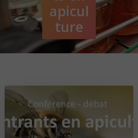
apicul
ture