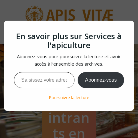
Aller
au
contenu
En savoir plus sur Services à
l'apiculture
Abonnez-vous pour poursuivre la lecture et avoir
accès à l’ensemble des archives.
Saisissez votre adresse e-mail…
Abonnez-vous
Les
Poursuivre la lecture
intran
ts en