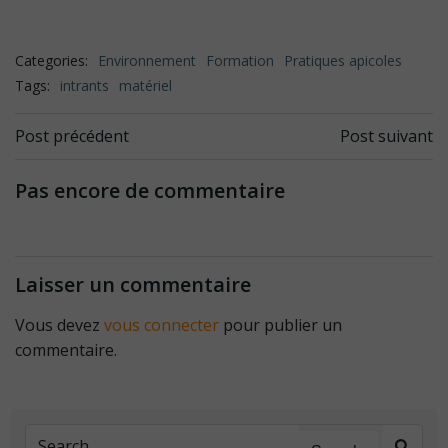
Categories:
Environnement
Formation
Pratiques apicoles
Tags:
intrants
matériel
Navigation
Navigation
Post précédent
Post suivant
de
de
Pas encore de commentaire
l’article
l’article
Laisser un commentaire
Vous devez
vous connecter
pour publier un
commentaire.
Search