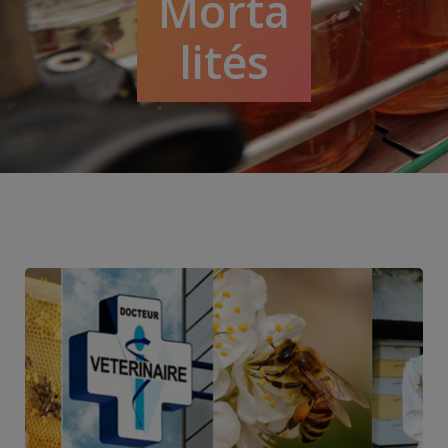
Morta
lités