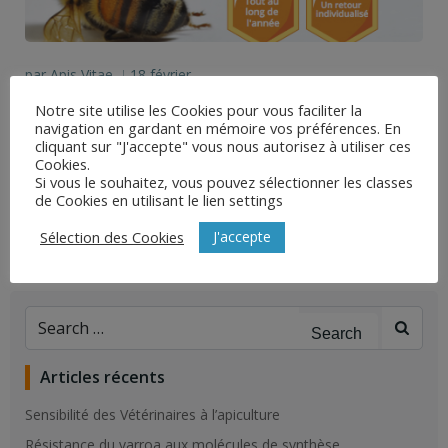
par
Apis Vitae
18 février
|
Notre site utilise les Cookies pour vous faciliter la
Des nouvelles du dispositif OMAA
navigation en gardant en mémoire vos préférences. En
cliquant sur "J'accepte" vous nous autorisez à utiliser ces
Un super job ouvert pour un.e Ingénieur.e d’étude
Cookies.
Si vous le souhaitez, vous pouvez sélectionner les classes
en épidémiologie – épidémio surveillance intéressé.e
de Cookies en utilisant le lien settings
par l’apiculture : la coordination […]
J'accepte
Sélection des Cookies
La Suite
Search
for:
Articles récents
Sensibilité des Vétérinaires à l’apiculture
Résistance du varroa aux molécules de synthèse