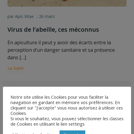
par
Apis Vitae
26 mars
|
Virus de l’abeille, ces méconnus
En apiculture il peut y avoir des écarts entre la
perception d’un danger sanitaire et sa présence
dans […]
La Suite
Search
for:
Notre site utilise les Cookies pour vous faciliter la
navigation en gardant en mémoire vos préférences. En
Articles récents
cliquant sur "J'accepte" vous nous autorisez à utiliser ces
Cookies.
Sensibilité des Vétérinaires à l’apiculture
Si vous le souhaitez, vous pouvez sélectionner les classes
de Cookies en utilisant le lien settings
Résistance du varroa aux molécules de synthèse