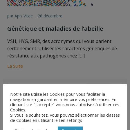
par
Apis Vitae
28 décembre
|
Génétique et maladies de l’abeille
VSH, HYG, SMR, des acronymes qui vous parlent
certainement. Utiliser les caractères génétiques de
résistance aux pathogènes chez […]
La Suite
Search
for:
Notre site utilise les Cookies pour vous faciliter la
navigation en gardant en mémoire vos préférences. En
Articles récents
cliquant sur "J'accepte" vous nous autorisez à utiliser ces
Cookies.
Sensibilité des Vétérinaires à l’apiculture
Si vous le souhaitez, vous pouvez sélectionner les classes
de Cookies en utilisant le lien settings
Résistance du varroa aux molécules de synthèse