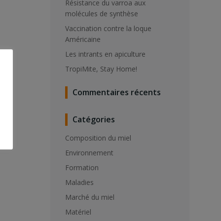
Résistance du varroa aux
molécules de synthèse
Vaccination contre la loque
Américaine
Les intrants en apiculture
TropiMite, Stay Home!
Commentaires récents
Catégories
Composition du miel
Environnement
Formation
Maladies
Marché du miel
Matériel