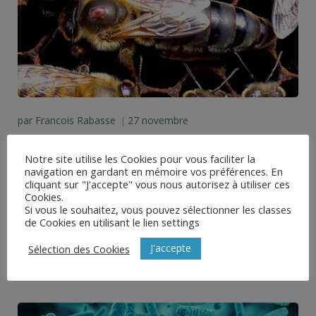
par
Francois Rabasse
27 novembre
|
Sanitaire en élevage: une importance
Notre site utilise les Cookies pour vous faciliter la
sous-estimée
navigation en gardant en mémoire vos préférences. En
cliquant sur "J'accepte" vous nous autorisez à utiliser ces
Cookies.
Mises à part les considérations sur la génétique, on
Si vous le souhaitez, vous pouvez sélectionner les classes
ne trouve pas beaucoup de choses sur l’importance
de Cookies en utilisant le lien settings
du […]
J'accepte
Sélection des Cookies
La Suite