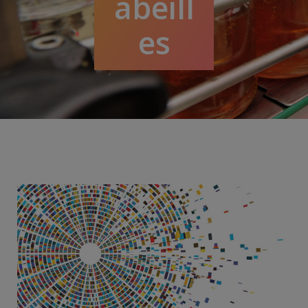
abeill
es