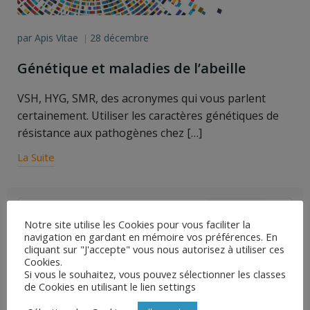
par
Apis Vitae
28 décembre
|
Génétique et maladies de l’abeille
VSH, HYG, SMR, des acronymes qui vous parlent
certainement. Utiliser les caractères génétiques de
résistance aux pathogènes chez […]
La Suite
Search
for:
Notre site utilise les Cookies pour vous faciliter la
navigation en gardant en mémoire vos préférences. En
Articles récents
cliquant sur "J'accepte" vous nous autorisez à utiliser ces
Cookies.
Sensibilité des Vétérinaires à l’apiculture
Si vous le souhaitez, vous pouvez sélectionner les classes
de Cookies en utilisant le lien settings
Résistance du varroa aux molécules de synthèse