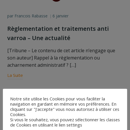
par
Francois Rabasse
6 janvier
|
Règlementation et traitements anti
varroa – Une actualité
[Tribune – Le contenu de cet article n’engage que
son auteur] Rappel à la règlementation ou
acharnement administratif ? […]
La Suite
Search
Notre site utilise les Cookies pour vous faciliter la
for:
navigation en gardant en mémoire vos préférences. En
cliquant sur "J'accepte" vous nous autorisez à utiliser ces
Articles récents
Cookies.
Si vous le souhaitez, vous pouvez sélectionner les classes
Sensibilité des Vétérinaires à l’apiculture
de Cookies en utilisant le lien settings