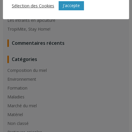
Résistance du varroa aux molécules de synthèse
J'accepte
Sélection des Cookies
Vaccination contre la loque Américaine
Les intrants en apiculture
TropiMite, Stay Home!
Commentaires récents
Catégories
Composition du miel
Environnement
Formation
Maladies
Marché du miel
Matériel
Non classé