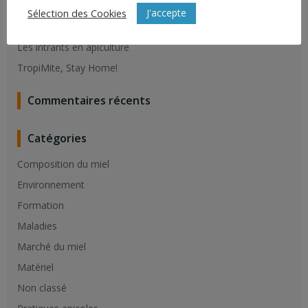
Résistance du varroa aux molécules de synthèse
J'accepte
Sélection des Cookies
Vaccination contre la loque Américaine
Les intrants en apiculture
TropiMite, Stay Home!
Commentaires récents
Catégories
Composition du miel
Environnement
Formation
Maladies
Marché du miel
Matériel
Non classé