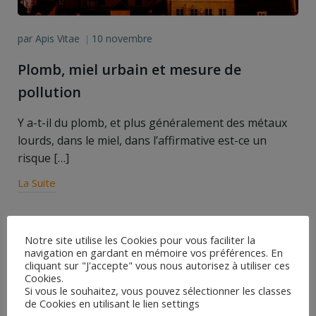
par
Apis Vitae
10 novembre
|
Plomb, miel urbain et mesure de
pollution
Y a-t-il du plomb, et plus généralement des métaux
lourds, dans le miel, dans l’affirmative est-ce un
risque […]
La Suite
Search
Notre site utilise les Cookies pour vous faciliter la
for:
navigation en gardant en mémoire vos préférences. En
cliquant sur "J'accepte" vous nous autorisez à utiliser ces
Articles récents
Cookies.
Si vous le souhaitez, vous pouvez sélectionner les classes
Sensibilité des Vétérinaires à l’apiculture
de Cookies en utilisant le lien settings