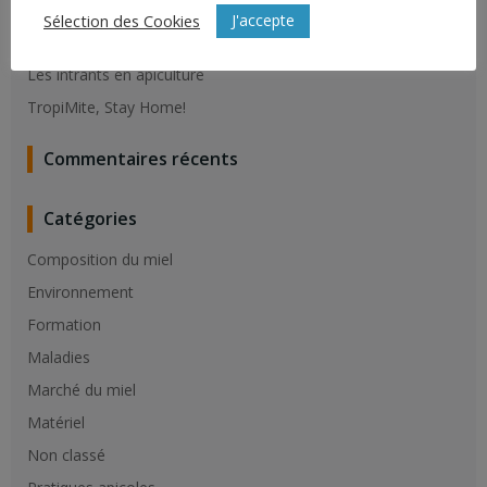
Résistance du varroa aux molécules de synthèse
J'accepte
Sélection des Cookies
Vaccination contre la loque Américaine
Les intrants en apiculture
TropiMite, Stay Home!
Commentaires récents
Catégories
Composition du miel
Environnement
Formation
Maladies
Marché du miel
Matériel
Non classé