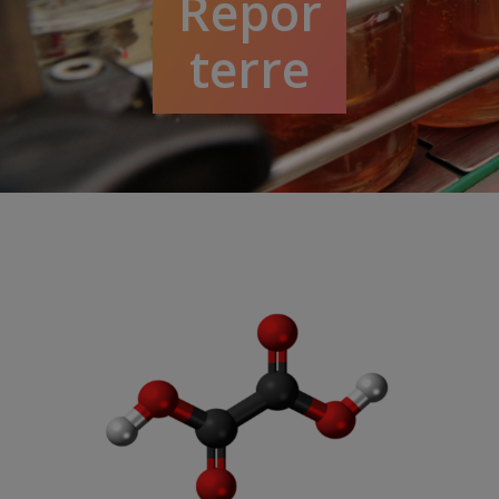
Repor
terre