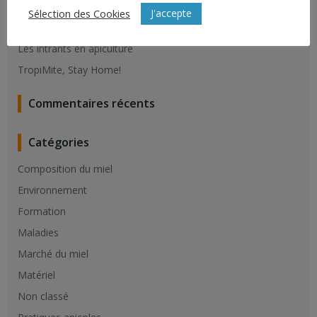
Résistance du varroa aux molécules de synthèse
J'accepte
Sélection des Cookies
Vaccination contre la loque Américaine
Les intrants en apiculture
TropiMite, Stay Home!
Commentaires récents
Catégories
Composition du miel
Environnement
Formation
Maladies
Marché du miel
Matériel
Non classé