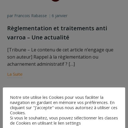
par
Francois Rabasse
6 janvier
|
Règlementation et traitements anti
varroa – Une actualité
[Tribune – Le contenu de cet article n’engage que
son auteur] Rappel à la règlementation ou
acharnement administratif ? […]
La Suite
Search
Notre site utilise les Cookies pour vous faciliter la
for:
navigation en gardant en mémoire vos préférences. En
cliquant sur "J'accepte" vous nous autorisez à utiliser ces
Articles récents
Cookies.
Si vous le souhaitez, vous pouvez sélectionner les classes
Sensibilité des Vétérinaires à l’apiculture
de Cookies en utilisant le lien settings