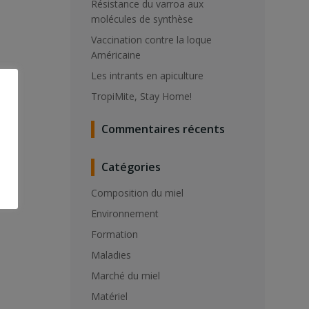
Résistance du varroa aux
molécules de synthèse
Vaccination contre la loque
Américaine
Les intrants en apiculture
TropiMite, Stay Home!
Commentaires récents
Catégories
Composition du miel
Environnement
Formation
Maladies
Marché du miel
Matériel