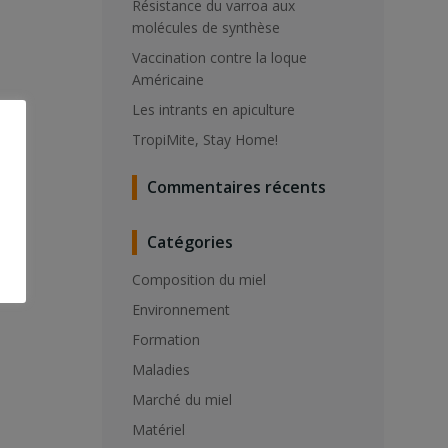
Résistance du varroa aux
molécules de synthèse
Vaccination contre la loque
Américaine
Les intrants en apiculture
TropiMite, Stay Home!
Commentaires récents
Catégories
Composition du miel
Environnement
Formation
Maladies
Marché du miel
Matériel