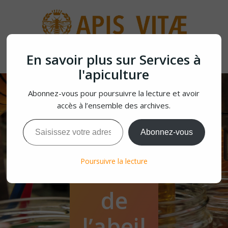
Aller
au
contenu
En savoir plus sur Services à
l'apiculture
Abonnez-vous pour poursuivre la lecture et avoir
accès à l’ensemble des archives.
Saisissez votre adresse e-mail…
Abonnez-vous
Micro
Poursuivre la lecture
biote
de
l’abeil