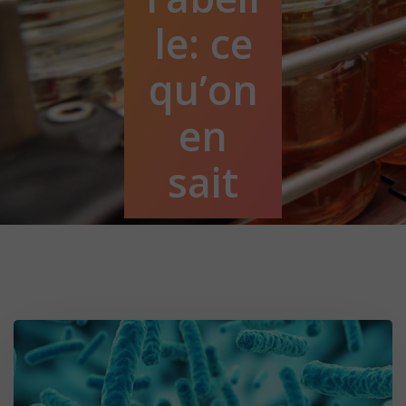
le: ce
qu’on
en
sait