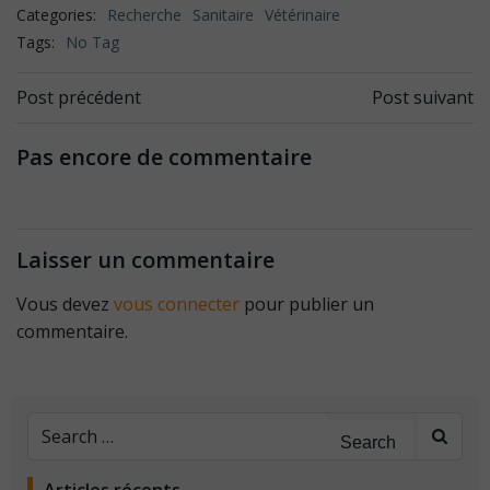
Categories:
Recherche
Sanitaire
Vétérinaire
Tags:
No Tag
Navigation
Navigation
Post précédent
Post suivant
de
de
Pas encore de commentaire
l’article
l’article
Laisser un commentaire
Vous devez
vous connecter
pour publier un
commentaire.
Search
for: